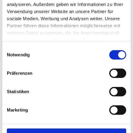
analysieren. Außerdem geben wir Informationen zu Ihrer
Wir sind für Sie unterwegs! Damit die Straßen
Verwendung unserer Website an unsere Partner für
auch nach Schnee und Glätte wieder befahrbar
soziale Medien, Werbung und Analysen weiter. Unsere
sind,...
Partner führen diese Informationen möglicherweise mit
weiteren Daten zusammen, die Sie ihnen bereitgestellt
haben oder die sie im Rahmen Ihrer Nutzung der Dienste
gesammelt haben.
Einwilligungsauswahl
Notwendig
Präferenzen
Statistiken
Unser, in die Handwerksrolle eingetragener Betrieb ist
spezialisiert auf den Bereich Garten- und
Marketing
Landschaftsbau, Erdbewegung, Straßen & Tiefbau und
Abbruch. In allen Arbeitsbereichen verfügen wir über
größte Fachkompetenz und langjährige Erfahrung.