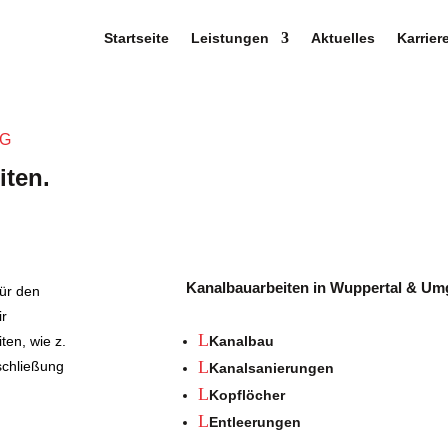
Startseite
Leistungen
Aktuelles
Karrier
NG
iten.
Kanalbauarbeiten in Wuppertal & U
ür den
r
L
ten, wie z.
Kanalbau
L
schließung
Kanalsanierungen
L
Kopflöcher
L
Entleerungen