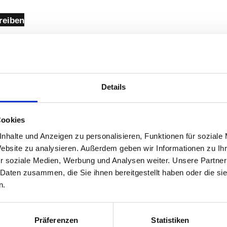
reiben
Details
Cookies
t!
nhalte und Anzeigen zu personalisieren, Funktionen für soziale
Website zu analysieren. Außerdem geben wir Informationen zu I
r soziale Medien, Werbung und Analysen weiter. Unsere Partner
ie uns eine E-Mail:
info@semmler-gmbh.de
 Daten zusammen, die Sie ihnen bereitgestellt haben oder die s
n.
Präferenzen
Statistiken