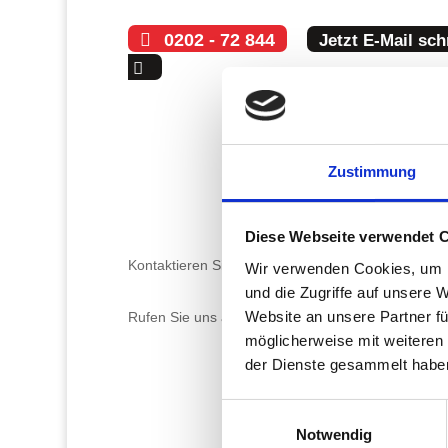
0202 - 72 844
Jetzt E-Mail sch
Zustimmung
Diese Webseite verwendet 
Kontaktieren Sie uns. Wir freuen uns auf Ihr Projek
Wir verwenden Cookies, um I
und die Zugriffe auf unsere 
Website an unsere Partner fü
Rufen Sie uns an:
0202 – 72 844
oder schreiben S
möglicherweise mit weiteren
der Dienste gesammelt habe
Einwilligungsauswahl
Notwendig