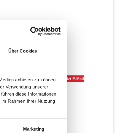
Über Cookies
0202 - 72 844
Jetzt E-Mail
 Medien anbieten zu können
schreiben
hrer Verwendung unserer
 führen diese Informationen
ie im Rahmen Ihrer Nutzung
Marketing