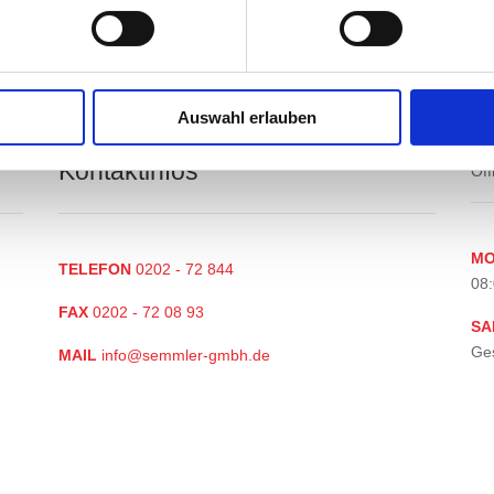
Unser, in die Handwerksrolle eingetragener Betrieb ist spezia
Landschaftsbau, Erdbewegung, Straßen & Tiefbau und Abbruch
größte Fachkompetenz und langjährige Erfahrung.
Auswahl erlauben
Kontaktinfos
Öff
MO
TELEFON
0202 - 72 844
08:
FAX
0202 - 72 08 93
SA
Ge
MAIL
info@semmler-gmbh.de