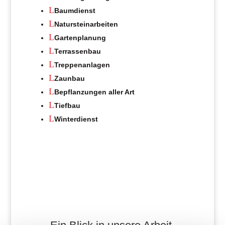
L
Baumdienst
L
Natursteinarbeiten
L
Gartenplanung
L
Terrassenbau
L
Treppenanlagen
L
Zaunbau
L
Bepflanzungen aller Art
L
Tiefbau
L
Winterdienst