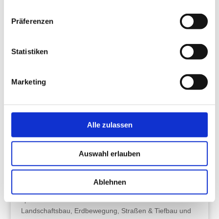
Kontaktieren Sie uns. Wir freuen uns auf Ihr Projekt!
Präferenzen
Rufen Sie uns an:
0202 – 72 844
oder schreiben Sie uns
Statistiken
eine E-Mail:
info@semmler-gmbh.de
Marketing
0202 - 72 844
Jetzt E-Mail schreiben
Alle zulassen
Auswahl erlauben
Ablehnen
Unser, in die Handwerksrolle eingetragener Betrieb ist
spezialisiert auf den Bereich Garten- und
Landschaftsbau, Erdbewegung, Straßen & Tiefbau und